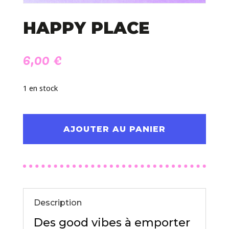
HAPPY PLACE
6,00
€
1 en stock
quantité
de
AJOUTER AU PANIER
Happy
place
Description
Des good vibes à emporter